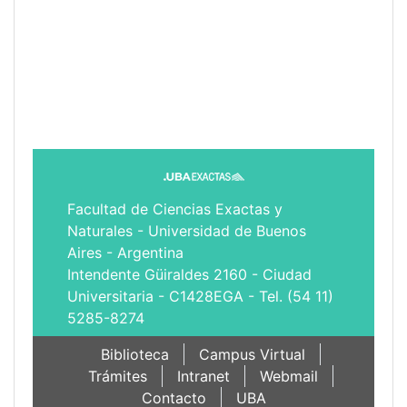
Facultad de Ciencias Exactas y
Naturales - Universidad de Buenos
Aires - Argentina
Intendente Güiraldes 2160 - Ciudad
Universitaria - C1428EGA - Tel. (54 11)
5285-8274
Biblioteca
Campus Virtual
Trámites
Intranet
Webmail
Contacto
UBA