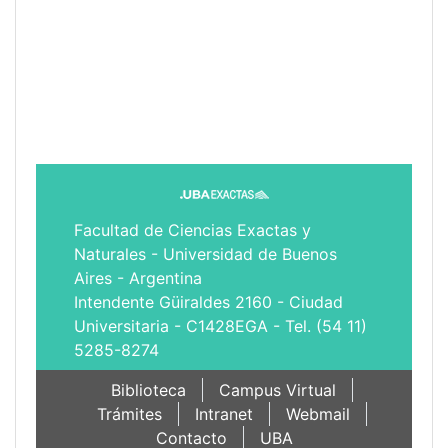
Facultad de Ciencias Exactas y
Naturales - Universidad de Buenos
Aires - Argentina
Intendente Güiraldes 2160 - Ciudad
Universitaria - C1428EGA - Tel. (54 11)
5285-8274
Biblioteca
Campus Virtual
Trámites
Intranet
Webmail
Contacto
UBA