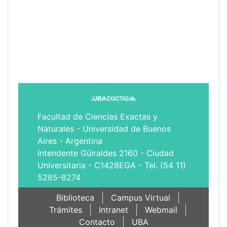
Facultad de Ciencias Exactas y
Naturales - Universidad de Buenos
Aires - Argentina
Intendente Güiraldes 2160 - Ciudad
Universitaria - C1428EGA - Tel. (54 11)
5285-8274
Biblioteca
Campus Virtual
Trámites
Intranet
Webmail
Contacto
UBA