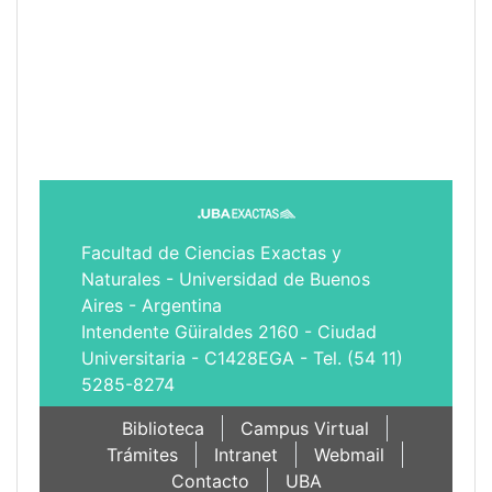
Facultad de Ciencias Exactas y
Naturales - Universidad de Buenos
Aires - Argentina
Intendente Güiraldes 2160 - Ciudad
Universitaria - C1428EGA - Tel. (54 11)
5285-8274
Biblioteca
Campus Virtual
Trámites
Intranet
Webmail
Contacto
UBA