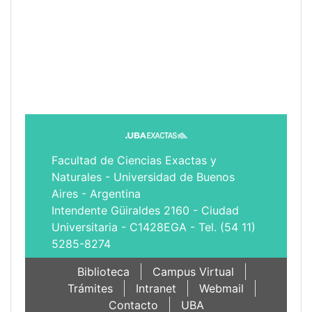
Facultad de Ciencias Exactas y
Naturales - Universidad de Buenos
Aires - Argentina
Intendente Güiraldes 2160 - Ciudad
Universitaria - C1428EGA - Tel. (54 11)
5285-8274
Biblioteca
Campus Virtual
Trámites
Intranet
Webmail
Contacto
UBA