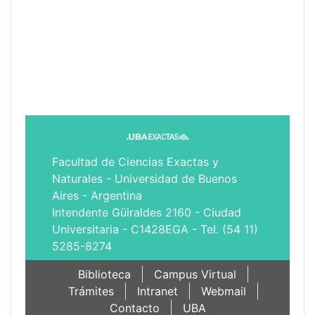
Facultad de Ciencias Exactas y
Naturales - Universidad de Buenos
Aires - Argentina
Intendente Güiraldes 2160 - Ciudad
Universitaria - C1428EGA - Tel. (54 11)
5285-8274
Biblioteca
Campus Virtual
Trámites
Intranet
Webmail
Contacto
UBA