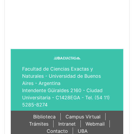
Facultad de Ciencias Exactas y
Naturales - Universidad de Buenos
Aires - Argentina
Intendente Güiraldes 2160 - Ciudad
Universitaria - C1428EGA - Tel. (54 11)
5285-8274
Biblioteca
Campus Virtual
Trámites
Intranet
Webmail
Contacto
UBA