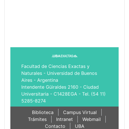
Facultad de Ciencias Exactas y
Naturales - Universidad de Buenos
Aires - Argentina
Intendente Güiraldes 2160 - Ciudad
Universitaria - C1428EGA - Tel. (54 11)
5285-8274
Biblioteca
Campus Virtual
Trámites
Intranet
Webmail
Contacto
UBA