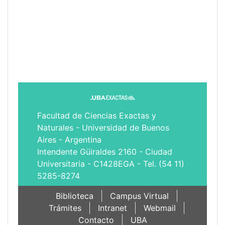
Facultad de Ciencias Exactas y
Naturales - Universidad de Buenos
Aires - Argentina
Intendente Güiraldes 2160 - Ciudad
Universitaria - C1428EGA - Tel. (54 11)
5285-8274
Biblioteca
Campus Virtual
Trámites
Intranet
Webmail
Contacto
UBA