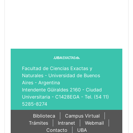
Facultad de Ciencias Exactas y
Naturales - Universidad de Buenos
Aires - Argentina
Intendente Güiraldes 2160 - Ciudad
Universitaria - C1428EGA - Tel. (54 11)
5285-8274
Biblioteca
Campus Virtual
Trámites
Intranet
Webmail
Contacto
UBA