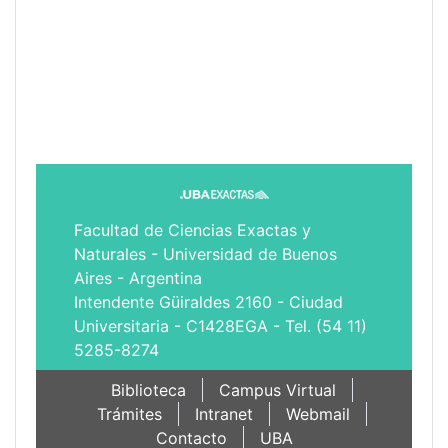
Facultad de Ciencias Exactas y
Naturales - Universidad de Buenos
Aires - Argentina
Intendente Güiraldes 2160 - Ciudad
Universitaria - C1428EGA - Tel. (54 11)
5285-8274
Biblioteca
Campus Virtual
Trámites
Intranet
Webmail
Contacto
UBA