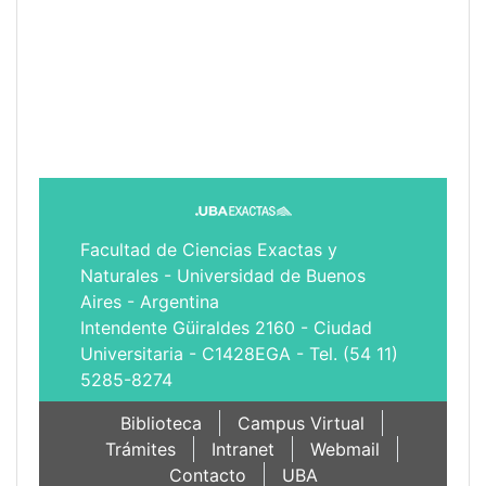
Facultad de Ciencias Exactas y
Naturales - Universidad de Buenos
Aires - Argentina
Intendente Güiraldes 2160 - Ciudad
Universitaria - C1428EGA - Tel. (54 11)
5285-8274
Biblioteca
Campus Virtual
Trámites
Intranet
Webmail
Contacto
UBA