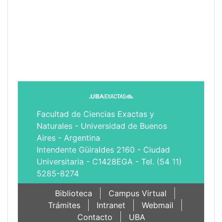
Facultad de Ciencias Exactas y
Naturales - Universidad de Buenos
Aires - Argentina
Intendente Güiraldes 2160 - Ciudad
Universitaria - C1428EGA - Tel. (54 11)
5285-8274
Biblioteca
Campus Virtual
Trámites
Intranet
Webmail
Contacto
UBA