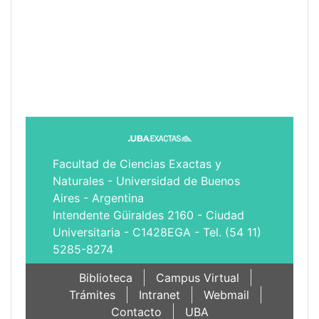
Facultad de Ciencias Exactas y
Naturales - Universidad de Buenos
Aires - Argentina
Intendente Güiraldes 2160 - Ciudad
Universitaria - C1428EGA - Tel. (54 11)
5285-8274
Biblioteca
Campus Virtual
Trámites
Intranet
Webmail
Contacto
UBA