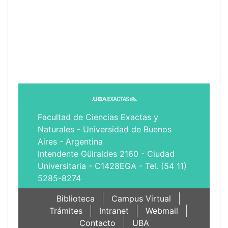
Facultad de Ciencias Exactas y
Naturales - Universidad de Buenos
Aires - Argentina
Intendente Güiraldes 2160 - Ciudad
Universitaria - C1428EGA - Tel. (54 11)
5285-8274
Biblioteca
Campus Virtual
Trámites
Intranet
Webmail
Contacto
UBA