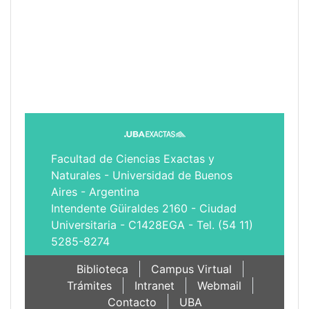
Facultad de Ciencias Exactas y
Naturales - Universidad de Buenos
Aires - Argentina
Intendente Güiraldes 2160 - Ciudad
Universitaria - C1428EGA - Tel. (54 11)
5285-8274
Biblioteca
Campus Virtual
Trámites
Intranet
Webmail
Contacto
UBA