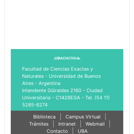
Facultad de Ciencias Exactas y
Naturales - Universidad de Buenos
Aires - Argentina
Intendente Güiraldes 2160 - Ciudad
Universitaria - C1428EGA - Tel. (54 11)
5285-8274
Biblioteca
Campus Virtual
Trámites
Intranet
Webmail
Contacto
UBA