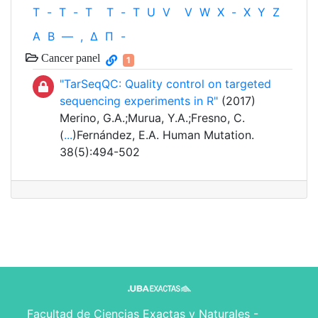
T
-
T
-
T
T
-
T
U
V
V
W
X
-
X
Y
Z
Α
Β
—
,
Δ
Π
-
Cancer panel
1
"TarSeqQC: Quality control on targeted
sequencing experiments in R"
(2017)
Merino, G.A.;Murua, Y.A.;Fresno, C.
(
...
)Fernández, E.A. Human Mutation.
38(5):494-502
Facultad de Ciencias Exactas y Naturales -