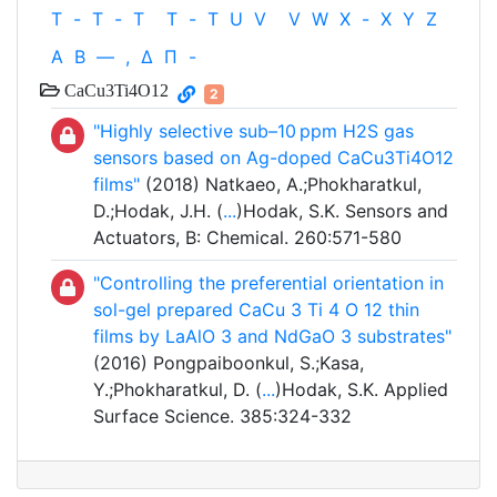
T
-
T
-
T
T
-
T
U
V
V
W
X
-
X
Y
Z
Α
Β
—
,
Δ
Π
-
CaCu3Ti4O12
2
"Highly selective sub–10 ppm H2S gas
sensors based on Ag-doped CaCu3Ti4O12
films"
(2018) Natkaeo, A.;Phokharatkul,
D.;Hodak, J.H. (
...
)Hodak, S.K. Sensors and
Actuators, B: Chemical. 260:571-580
"Controlling the preferential orientation in
sol-gel prepared CaCu 3 Ti 4 O 12 thin
films by LaAlO 3 and NdGaO 3 substrates"
(2016) Pongpaiboonkul, S.;Kasa,
Y.;Phokharatkul, D. (
...
)Hodak, S.K. Applied
Surface Science. 385:324-332