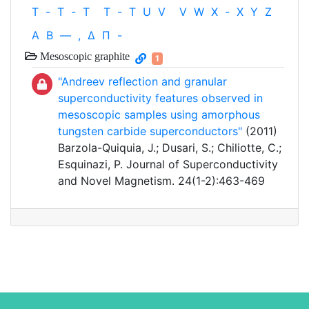
T
-
T
-
T
T
-
T
U
V
V
W
X
-
X
Y
Z
Α
Β
—
,
Δ
Π
-
Mesoscopic graphite
1
"Andreev reflection and granular
superconductivity features observed in
mesoscopic samples using amorphous
tungsten carbide superconductors"
(2011)
Barzola-Quiquia, J.; Dusari, S.; Chiliotte, C.;
Esquinazi, P. Journal of Superconductivity
and Novel Magnetism. 24(1-2):463-469