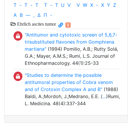
T
-
T
-
T
T
-
T
U
V
V
W
X
-
X
Y
Z
Α
Β
—
,
Δ
Π
-
Ehrlich ascites tumor
2
"Antitumor and cytotoxic screen of 5,6,7-
trisubstituted flavones from Gomphrena
martiana"
(1994) Pomilio, A.B.; Rutty Solá,
G.A.; Mayer, A.M.S.; Rumi, L.S. Journal of
Ethnopharmacology. 44(1):25-33
"Studies to determine the possible
antitumoral properties of Cobra venom
and of Crotoxin Complex A and B"
(1988)
Baldi, A.;Mordoh, J.;Medrano, E.E. (
...
)Rumi,
L. Medicina. 48(4):337-344