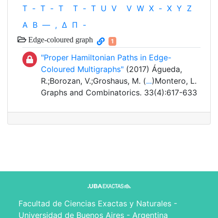
T
-
T
-
T
T
-
T
U
V
V
W
X
-
X
Y
Z
Α
Β
—
,
Δ
Π
-
Edge-coloured graph
1
"Proper Hamiltonian Paths in Edge-
Coloured Multigraphs"
(2017) Águeda,
R.;Borozan, V.;Groshaus, M. (
...
)Montero, L.
Graphs and Combinatorics. 33(4):617-633
Facultad de Ciencias Exactas y Naturales -
Universidad de Buenos Aires - Argentina