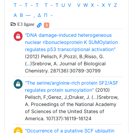
T
-
T
-
T
T
-
T
U
V
V
W
X
-
X
Y
Z
Α
Β
—
,
Δ
Π
-
E3 ligase
3
"DNA damage-induced heterogeneous
nuclear ribonucleoprotein K SUMOylation
regulates p53 transcriptional activation"
(2012) Pelisch, F.;Pozzi, B.;Risso, G.
(
...
)Srebrow, A. Journal of Biological
Chemistry. 287(36):30789-30799
"The serine/arginine-rich protein SF2/ASF
regulates protein sumoylation"
(2010)
Pelisch, F.;Gerez, J.;Druker, J. (
...
)Srebrow,
A. Proceedings of the National Academy
of Sciences of the United States of
America. 107(37):16119-16124
"Occurrence of a putative SCF ubiquitin