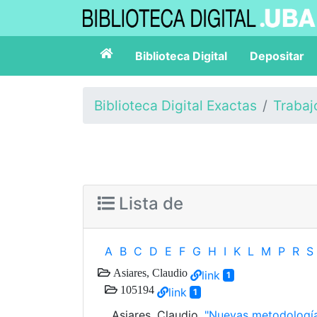
Biblioteca Digital
Depositar
Biblioteca Digital Exactas
Trabaj
Lista de
A
B
C
D
E
F
G
H
I
K
L
M
P
R
S
Asiares, Claudio
link
1
105194
link
1
Asiares, Claudio.
"Nuevas metodologías