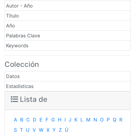
Autor - Año
Título
Año
Palabras Clave
Keywords
Colección
Datos
Estadísticas
Lista de
A
B
C
D
E
F
G
H
I
J
K
L
M
N
O
P
Q
R
S
T
U
V
W
X
Y
Z
Ú