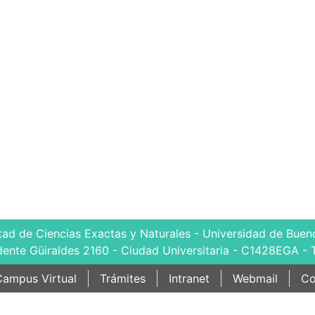
tad de Ciencias Exactas y Naturales - Universidad de Bueno
dente Güiraldes 2160 - Ciudad Universitaria - C1428EGA - 
ampus Virtual
Trámites
Intranet
Webmail
Co