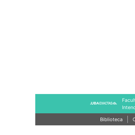
Facul
Inten
Biblioteca
C