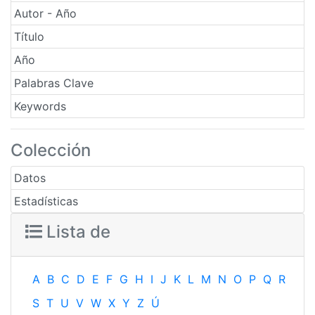
Autor - Año
Título
Año
Palabras Clave
Keywords
Colección
Datos
Estadísticas
Lista de
A
B
C
D
E
F
G
H
I
J
K
L
M
N
O
P
Q
R
S
T
U
V
W
X
Y
Z
Ú