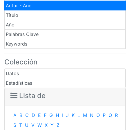
Autor - Año
Título
Año
Palabras Clave
Keywords
Colección
Datos
Estadísticas
Lista de
A
B
C
D
E
F
G
H
I
J
K
L
M
N
O
P
Q
R
S
T
U
V
W
X
Y
Z