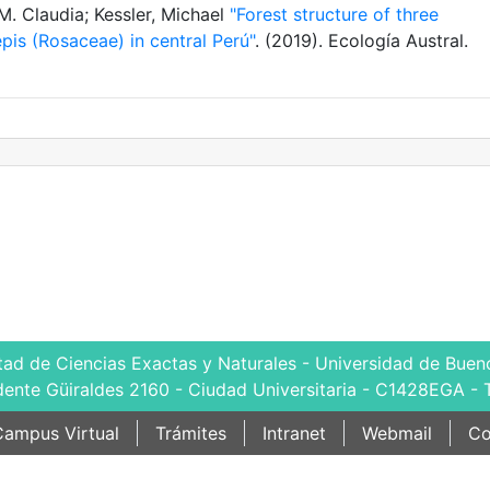
. Claudia; Kessler, Michael
"Forest structure of three
pis (Rosaceae) in central Perú"
. (2019). Ecología Austral.
tad de Ciencias Exactas y Naturales - Universidad de Bueno
dente Güiraldes 2160 - Ciudad Universitaria - C1428EGA - 
ampus Virtual
Trámites
Intranet
Webmail
Co