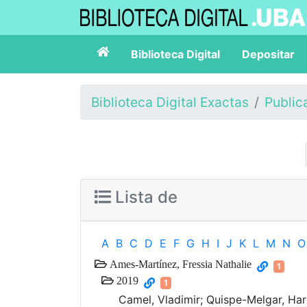
Biblioteca Digital
Depositar
Biblioteca Digital Exactas
Public
Lista de
A
B
C
D
E
F
G
H
I
J
K
L
M
N
O
Ames-Martínez, Fressia Nathalie
1
2019
1
Camel, Vladimir; Quispe-Melgar, Har