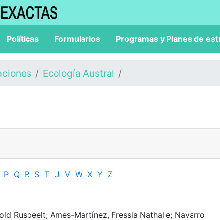
Políticas
Formularios
Programas y Planes de est
aciones
Ecología Austral
P
Q
R
S
T
U
V
W
X
Y
Z
old Rusbeelt; Ames-Martínez, Fressia Nathalie; Navarro