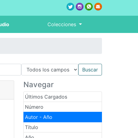
udio
Colecciones
Navegar
Últimos Cargados
Número
Autor - Año
Título
Año