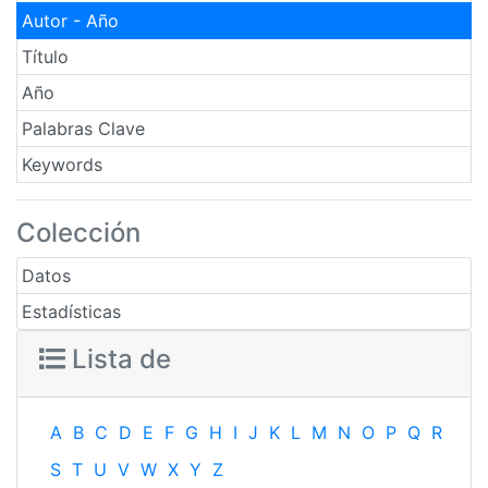
Autor - Año
Título
Año
Palabras Clave
Keywords
Colección
Datos
Estadísticas
Lista de
A
B
C
D
E
F
G
H
I
J
K
L
M
N
O
P
Q
R
S
T
U
V
W
X
Y
Z