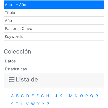
Autor - Año
Título
Año
Palabras Clave
Keywords
Colección
Datos
Estadísticas
Lista de
A
B
C
D
E
F
G
H
I
J
K
L
M
N
O
P
Q
R
S
T
U
V
W
X
Y
Z