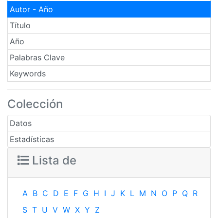
Autor - Año
Título
Año
Palabras Clave
Keywords
Colección
Datos
Estadísticas
Lista de
A
B
C
D
E
F
G
H
I
J
K
L
M
N
O
P
Q
R
S
T
U
V
W
X
Y
Z