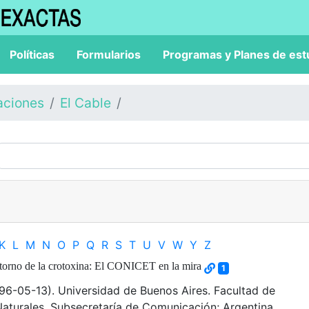
Políticas
Formularios
Programas y Planes de est
aciones
El Cable
K
L
M
N
O
P
Q
R
S
T
U
V
W
Y
Z
etorno de la crotoxina: El CONICET en la mira
1
96-05-13). Universidad de Buenos Aires. Facultad de
Naturales. Subsecretaría de Comunicación; Argentina.