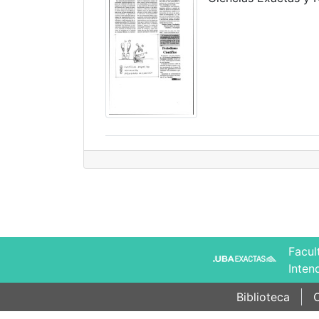
Facul
Inten
Biblioteca
C