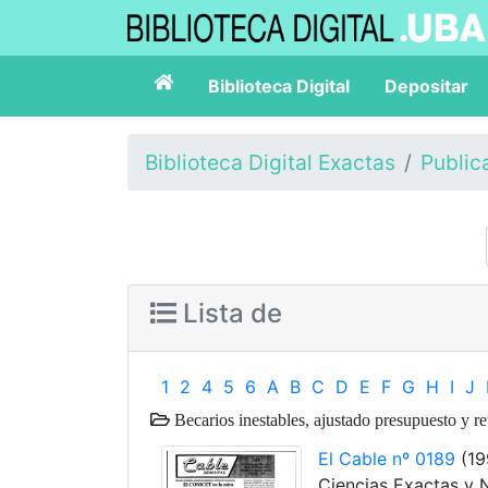
Biblioteca Digital
Depositar
Biblioteca Digital Exactas
Public
Lista de
1
2
4
5
6
A
B
C
D
E
F
G
H
I
J
Becarios inestables, ajustado presupuesto y r
El Cable nº 0189
(19
Ciencias Exactas y 