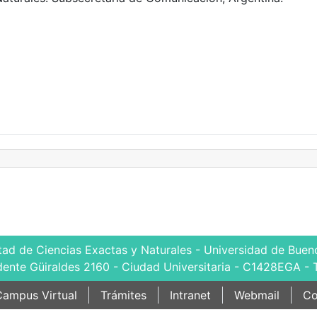
tad de Ciencias Exactas y Naturales - Universidad de Bueno
dente Güiraldes 2160 - Ciudad Universitaria - C1428EGA - 
ampus Virtual
Trámites
Intranet
Webmail
Co