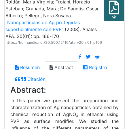
Roldán, María Virginia; Troiani, Horacio
Esteban; Granada, Mara; De Sanctis, Oscar
Alberto; Pellegri, Nora Susana
"Nanopartículas de Ag protegidas
superficialmente con PVP"
(2008). Anales
AFA. 20(01): pp. 166-170
https://hdl.handle.net/20.500.12110/afa_v20_n01_p166
Resumen
Abstract
Registro
Citación
Abstract:
In this paper we present the preparation and
characterization of Ag nanoparticles obtained by
chemical reduction of AgNO₃ in ethanol, using
PVP as surface modifier. We studied the
influence of the different parameters of the