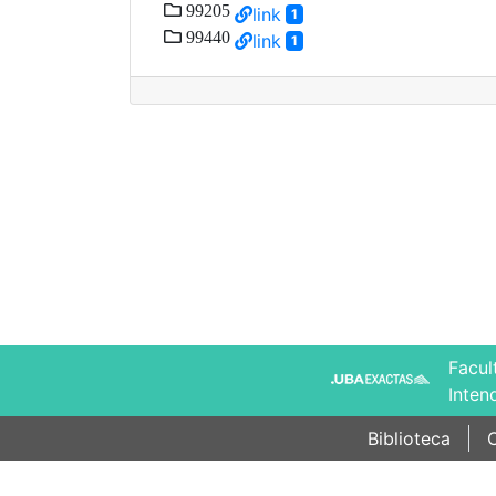
99205
link
1
99440
link
1
Facul
Inten
Biblioteca
C