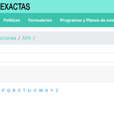
Políticas
Formularios
Programas y Planes de est
aciones
AFA
P
Q
R
S
T
U
V
W
X
Y
Z