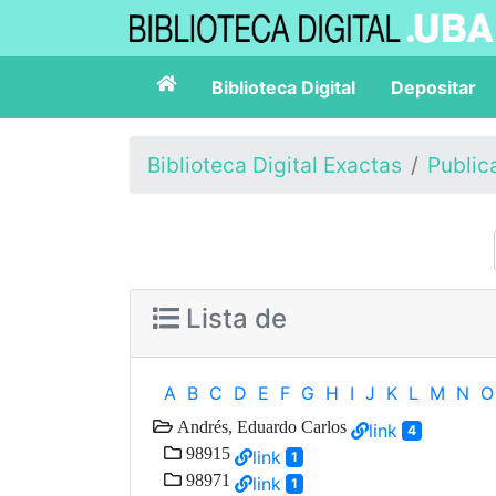
Biblioteca Digital
Depositar
Biblioteca Digital Exactas
Public
Lista de
A
B
C
D
E
F
G
H
I
J
K
L
M
N
O
Andrés, Eduardo Carlos
link
4
98915
link
1
98971
link
1