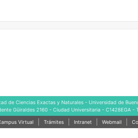
tad de Ciencias Exactas y Naturales - Universidad de Bueno
dente Güiraldes 2160 - Ciudad Universitaria - C1428EGA - 
ampus Virtual
Trámites
Intranet
Webmail
Co