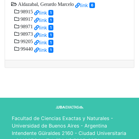
Aldazabal, Gerardo Marcelo
link
6
98915
link
1
98917
link
1
98971
link
1
98973
link
1
99205
link
1
99440
link
1
Facultad de Ciencias Exactas y Naturales -
Universidad de Buenos Aires - Argentina
Intendente Güiraldes 2160 - Ciudad Universitaria