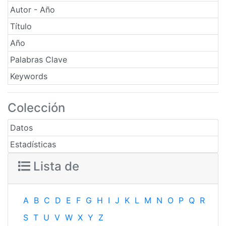
Autor - Año
Título
Año
Palabras Clave
Keywords
Colección
Datos
Estadísticas
Lista de
A
B
C
D
E
F
G
H
I
J
K
L
M
N
O
P
Q
R
S
T
U
V
W
X
Y
Z