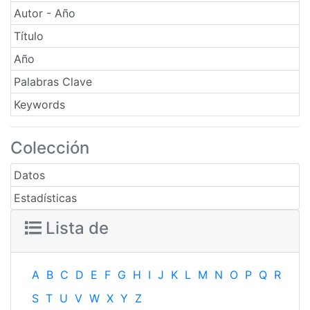
Autor - Año
Título
Año
Palabras Clave
Keywords
Colección
Datos
Estadísticas
Lista de
A
B
C
D
E
F
G
H
I
J
K
L
M
N
O
P
Q
R
S
T
U
V
W
X
Y
Z