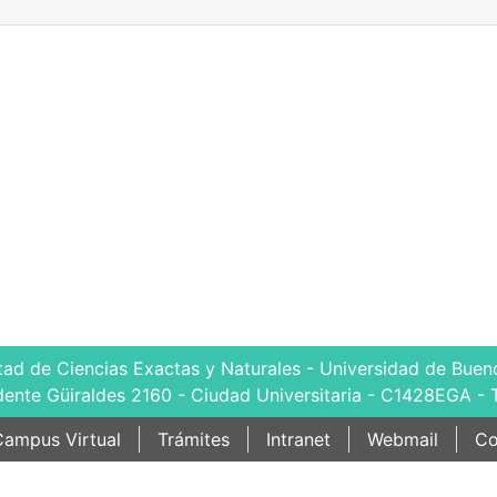
tad de Ciencias Exactas y Naturales - Universidad de Bueno
dente Güiraldes 2160 - Ciudad Universitaria - C1428EGA - 
ampus Virtual
Trámites
Intranet
Webmail
Co