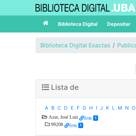
Biblioteca Digital
Depositar
Biblioteca Digital Exactas
Public
Lista de
A
B
C
D
E
F
G
H
I
J
K
L
M
N
O
Azar, José Luis
link
1
99208
link
1