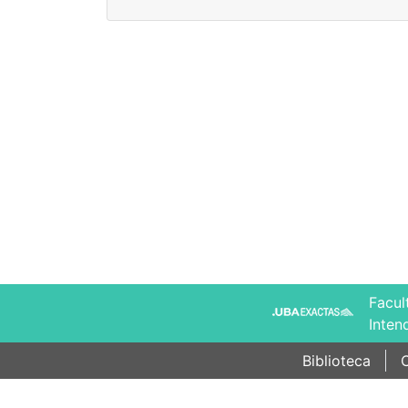
Facul
Inten
Biblioteca
C