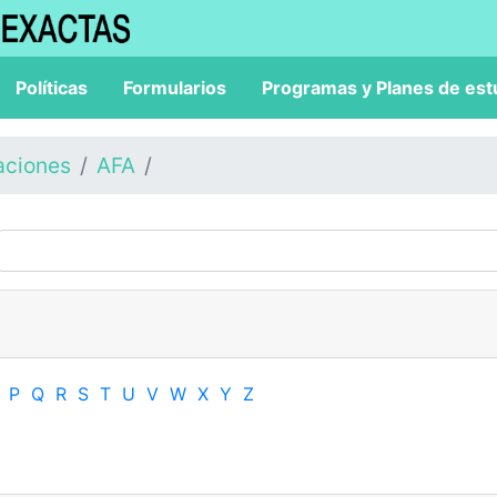
Políticas
Formularios
Programas y Planes de est
aciones
AFA
P
Q
R
S
T
U
V
W
X
Y
Z