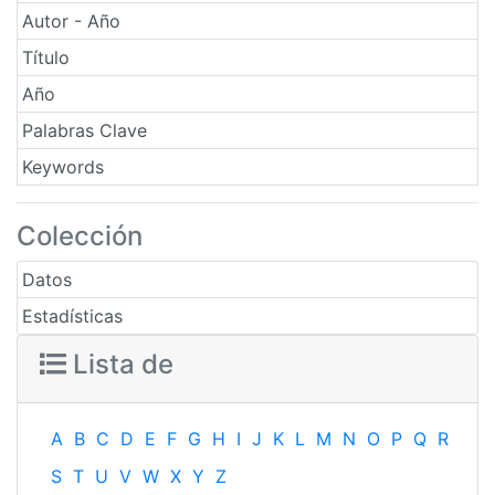
Autor - Año
Título
Año
Palabras Clave
Keywords
Colección
Datos
Estadísticas
Lista de
A
B
C
D
E
F
G
H
I
J
K
L
M
N
O
P
Q
R
S
T
U
V
W
X
Y
Z