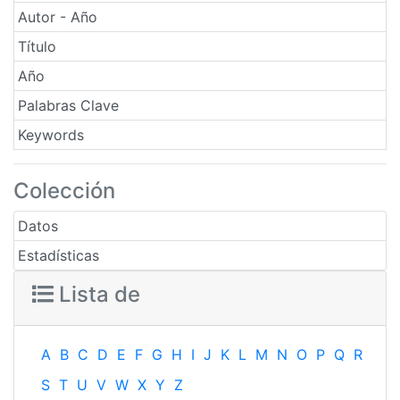
Autor - Año
Título
Año
Palabras Clave
Keywords
Colección
Datos
Estadísticas
Lista de
A
B
C
D
E
F
G
H
I
J
K
L
M
N
O
P
Q
R
S
T
U
V
W
X
Y
Z