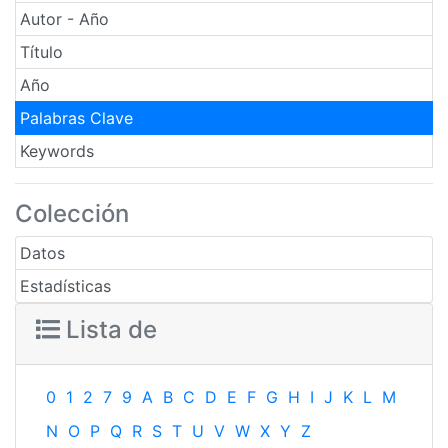
Autor - Año
Título
Año
Palabras Clave
Keywords
Colección
Datos
Estadísticas
Lista de
0
1
2
7
9
A
B
C
D
E
F
G
H
I
J
K
L
M
N
O
P
Q
R
S
T
U
V
W
X
Y
Z