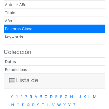
Autor - Año
Título
Año
Palabras Clave
Keywords
Colección
Datos
Estadísticas
Lista de
0
1
2
7
9
A
B
C
D
E
F
G
H
I
J
K
L
M
N
O
P
Q
R
S
T
U
V
W
X
Y
Z