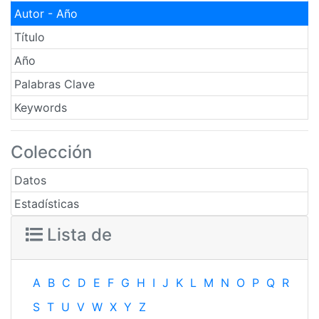
Autor - Año
Título
Año
Palabras Clave
Keywords
Colección
Datos
Estadísticas
Lista de
A
B
C
D
E
F
G
H
I
J
K
L
M
N
O
P
Q
R
S
T
U
V
W
X
Y
Z