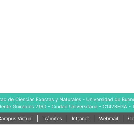
tad de Ciencias Exactas y Naturales - Universidad de Bueno
dente Güiraldes 2160 - Ciudad Universitaria - C1428EGA - 
ampus Virtual
Trámites
Intranet
Webmail
Co